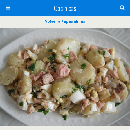
Cocinicas
Volver a Papas aliñás