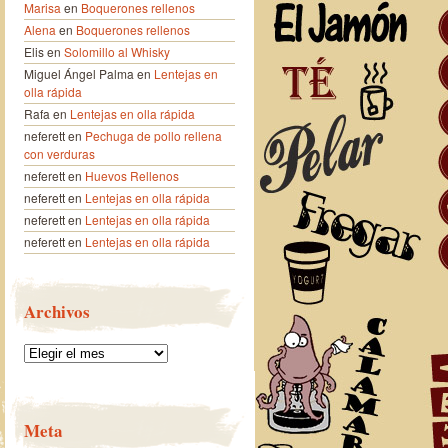
Marisa
en
Boquerones rellenos
Alena
en
Boquerones rellenos
Elis
en
Solomillo al Whisky
Miguel Ángel Palma
en
Lentejas en
olla rápida
Rafa
en
Lentejas en olla rápida
neferett
en
Pechuga de pollo rellena
con verduras
neferett
en
Huevos Rellenos
neferett
en
Lentejas en olla rápida
neferett
en
Lentejas en olla rápida
neferett
en
Lentejas en olla rápida
Archivos
Archivos
Meta