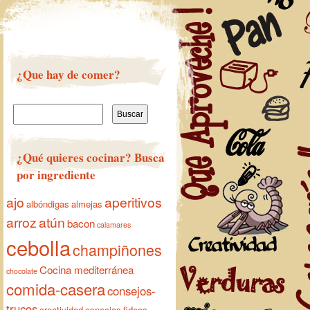
¿Que hay de comer?
Buscar:
¿Qué quieres cocinar? Busca
por ingrediente
ajo
aperitivos
albóndigas
almejas
arroz
atún
bacon
calamares
cebolla
champiñones
Cocina mediterránea
chocolate
comida-casera
consejos-
trucos
creatividad
especias
fideos