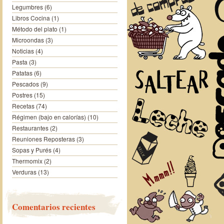
Legumbres
(6)
Libros Cocina
(1)
Método del plato
(1)
Microondas
(3)
Noticias
(4)
Pasta
(3)
Patatas
(6)
Pescados
(9)
Postres
(15)
Recetas
(74)
Régimen (bajo en calorías)
(10)
Restaurantes
(2)
Reuniones Reposteras
(3)
Sopas y Purés
(4)
Thermomix
(2)
Verduras
(13)
Comentarios recientes