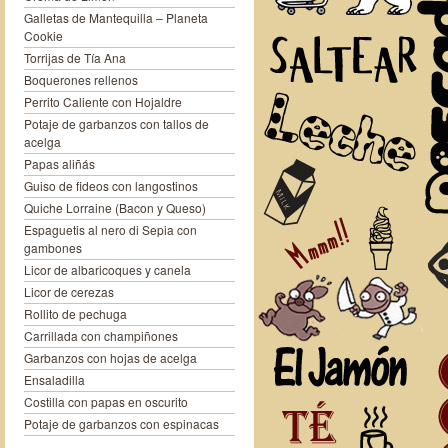
Galletas de Mantequilla – Planeta
Cookie
Torrijas de Tía Ana
Boquerones rellenos
Perrito Caliente con Hojaldre
Potaje de garbanzos con tallos de
acelga
Papas aliñás
Guiso de fideos con langostinos
Quiche Lorraine (Bacon y Queso)
Espaguetis al nero di Sepia con
gambones
Licor de albaricoques y canela
Licor de cerezas
Rollito de pechuga
Carrillada con champiñones
Garbanzos con hojas de acelga
Ensaladilla
Costilla con papas en oscurito
Potaje de garbanzos con espinacas