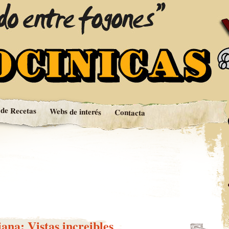
fogones
s
 de Recetas
Webs de interés
Contacta
ana: Vistas increibles