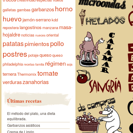
horno
garbanzos
galletas
gambas
huevo
jamón-serrano
kdd
masa-
langostinos
repostera
manzana
hojaldre
noticias
oriental
nueces
pollo
patatas
pimientos
postres
queso
potaje
queso
régimen
philadelphia
recetas-familia
soja
tomate
ternera
Thermomix
zanahorias
verduras
Últimas recetas
El método del plato, una dieta
equilibrada.
Garbanzos asiáticos
Crema de Limón