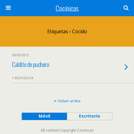
Cocinicas
Etiquetas › Cocido
03/02/2012
Caldito de puchero
1 RESPUESTA
Volver arriba
Móvil
Escritorio
All content Copyright Cocinicas