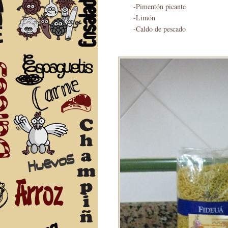
-Pimentón picante
-Limón
-Caldo de pescado