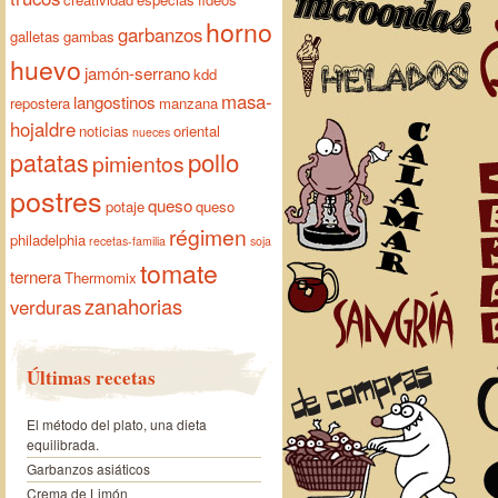
horno
garbanzos
galletas
gambas
huevo
jamón-serrano
kdd
masa-
langostinos
repostera
manzana
hojaldre
noticias
oriental
nueces
pollo
patatas
pimientos
postres
queso
potaje
queso
régimen
philadelphia
recetas-familia
soja
tomate
ternera
Thermomix
zanahorias
verduras
Últimas recetas
El método del plato, una dieta
equilibrada.
Garbanzos asiáticos
Crema de Limón