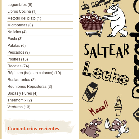
Legumbres
(6)
Libros Cocina
(1)
Método del plato
(1)
Microondas
(3)
Noticias
(4)
Pasta
(3)
Patatas
(6)
Pescados
(9)
Postres
(15)
Recetas
(74)
Régimen (bajo en calorías)
(10)
Restaurantes
(2)
Reuniones Reposteras
(3)
Sopas y Purés
(4)
Thermomix
(2)
Verduras
(13)
Comentarios recientes