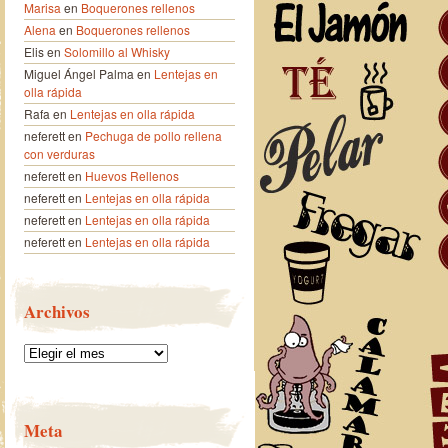
Marisa
en
Boquerones rellenos
Alena
en
Boquerones rellenos
Elis
en
Solomillo al Whisky
Miguel Ángel Palma
en
Lentejas en
olla rápida
Rafa
en
Lentejas en olla rápida
neferett
en
Pechuga de pollo rellena
con verduras
neferett
en
Huevos Rellenos
neferett
en
Lentejas en olla rápida
neferett
en
Lentejas en olla rápida
neferett
en
Lentejas en olla rápida
Archivos
Archivos
Meta