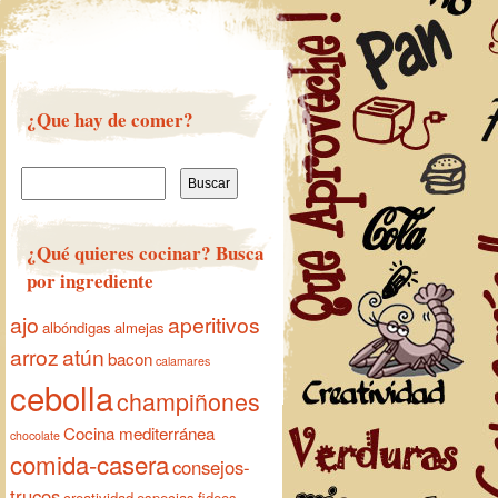
¿Que hay de comer?
Buscar:
¿Qué quieres cocinar? Busca
por ingrediente
ajo
aperitivos
albóndigas
almejas
arroz
atún
bacon
calamares
cebolla
champiñones
Cocina mediterránea
chocolate
comida-casera
consejos-
trucos
creatividad
especias
fideos