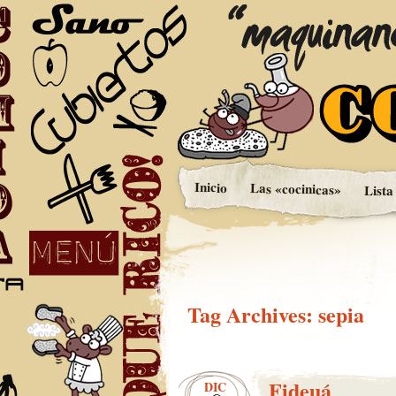
Maquinando entre 
Cocinica
Inicio
Las «cocinicas»
Lista
Tag Archives:
sepia
Fideuá
DIC