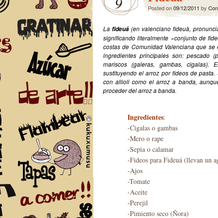
9
Posted on
09/12/2011
by
Con
La
(en valenciano fideuà, pronunci
fideuá
significando literalmente «conjunto de fid
costas de Comunidad Valenciana que se e
ingredientes principales son: pescado (
mariscos (galeras, gambas, cigalas). 
sustituyendo el arroz por fideos de pasta
con allioli como el arroz a banda, aunq
proceder del arroz a banda.
Ingredientes
:
-Cigalas o gambas
-Mero o rape
-Sepia o calamar
-Fideos para Fideuá (llevan un a
-Ajos
-Tomate
-Aceite
-Perejil
-Pimiento seco (Ñora)