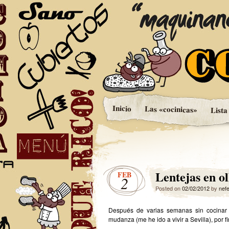
Maquinando entre 
Cocinica
Inicio
Las «cocinicas»
Lista
Lentejas en ol
FEB
2
Posted on
02/02/2012
by
nefe
Después de varias semanas sin cocinar
mudanza (me he ido a vivir a Sevilla), por fi