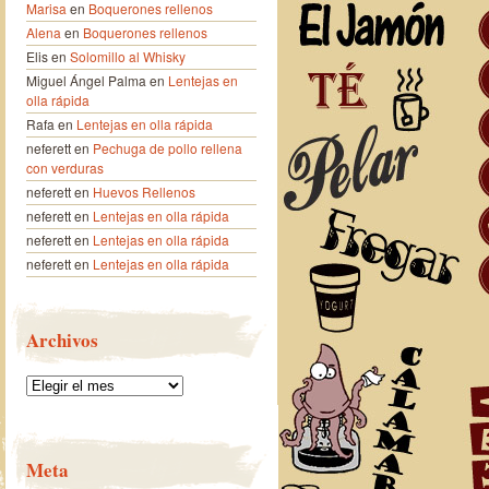
Marisa
en
Boquerones rellenos
Alena
en
Boquerones rellenos
Elis
en
Solomillo al Whisky
Miguel Ángel Palma
en
Lentejas en
olla rápida
Rafa
en
Lentejas en olla rápida
neferett
en
Pechuga de pollo rellena
con verduras
neferett
en
Huevos Rellenos
neferett
en
Lentejas en olla rápida
neferett
en
Lentejas en olla rápida
neferett
en
Lentejas en olla rápida
Archivos
Archivos
Meta