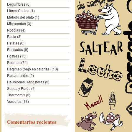
Legumbres
(6)
Libros Cocina
(1)
Método del plato
(1)
Microondas
(3)
Noticias
(4)
Pasta
(3)
Patatas
(6)
Pescados
(9)
Postres
(15)
Recetas
(74)
Régimen (bajo en calorías)
(10)
Restaurantes
(2)
Reuniones Reposteras
(3)
Sopas y Purés
(4)
Thermomix
(2)
Verduras
(13)
Comentarios recientes