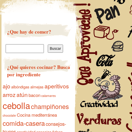
¿Que hay de comer?
Buscar:
¿Qué quieres cocinar? Busca
por ingrediente
ajo
aperitivos
albóndigas
almejas
arroz
atún
bacon
calamares
cebolla
champiñones
Cocina mediterránea
chocolate
comida-casera
consejos-
trucos
creatividad
especias
fideos