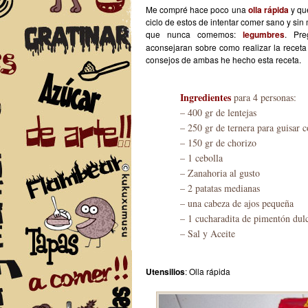
Me compré hace poco una
olla rápida
y qu
ciclo de estos de intentar comer sano y sin
que nunca comemos:
legumbres
. Pr
aconsejaran sobre como realizar la receta 
consejos de ambas he hecho esta receta.
Ingredientes
para 4 personas:
– 400 gr de lentejas
– 250 gr de ternera para guisar c
– 150 gr de chorizo
– 1 cebolla
– Zanahoria al gusto
– 2 patatas medianas
– una cabeza de ajos pequeña
– 1 cucharadita de pimentón dul
– Sal y Aceite
Utensilios
: Olla rápida