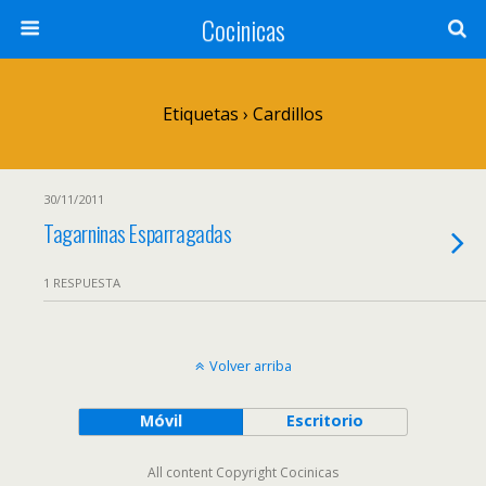
Cocinicas
Etiquetas › Cardillos
30/11/2011
Tagarninas Esparragadas
1 RESPUESTA
Volver arriba
Móvil
Escritorio
All content Copyright Cocinicas